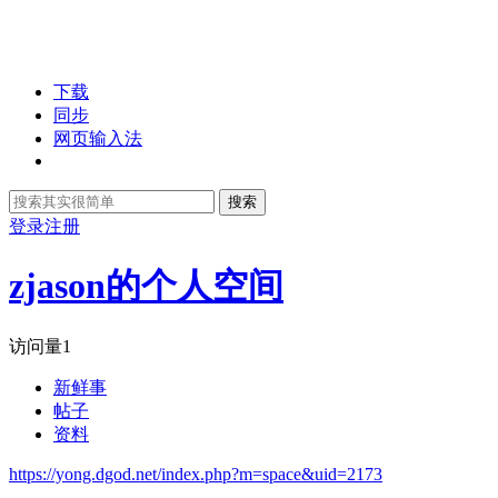
下载
同步
网页输入法
搜索
登录
注册
zjason的个人空间
访问量
1
新鲜事
帖子
资料
https://yong.dgod.net/index.php?m=space&uid=2173