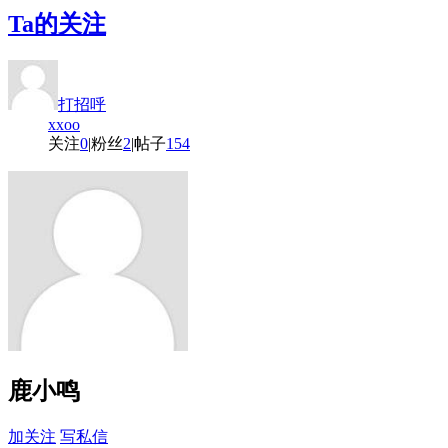
Ta的关注
打招呼
xxoo
关注
0
|
粉丝
2
|
帖子
154
鹿小鸣
加关注
写私信