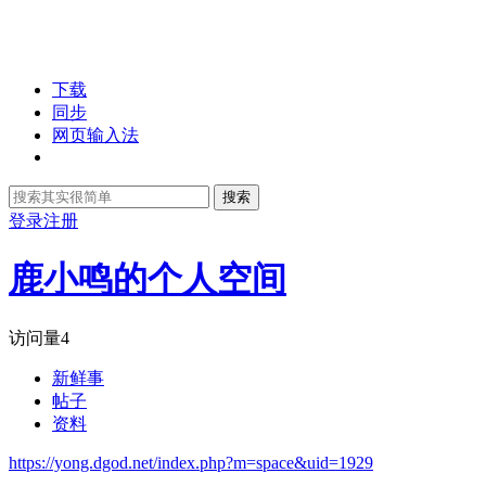
下载
同步
网页输入法
搜索
登录
注册
鹿小鸣的个人空间
访问量
4
新鲜事
帖子
资料
https://yong.dgod.net/index.php?m=space&uid=1929