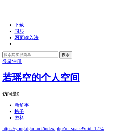
下载
同步
网页输入法
搜索
登录
注册
若瑶空的个人空间
访问量
0
新鲜事
帖子
资料
https://yong.dgod.net/index.php?m=space&uid=1274