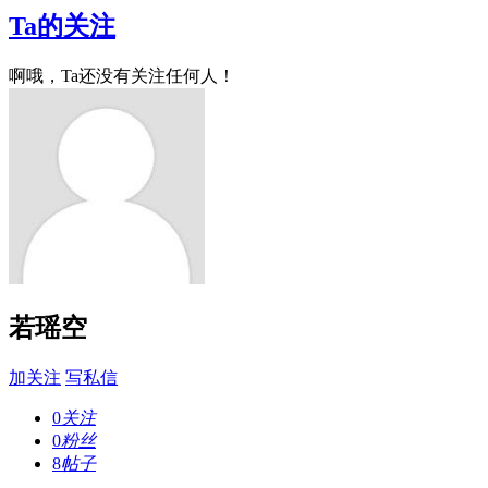
Ta的关注
啊哦，Ta还没有关注任何人！
若瑶空
加关注
写私信
0
关注
0
粉丝
8
帖子