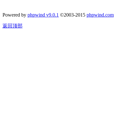
Powered by
phpwind v9.0.1
©2003-2015
phpwind.com
返回顶部