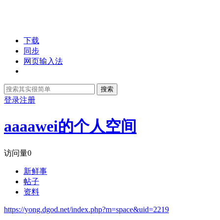
下载
同步
网页输入法
搜索
登录
注册
aaaawei的个人空间
访问量
0
新鲜事
帖子
资料
https://yong.dgod.net/index.php?m=space&uid=2219