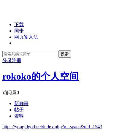
下载
同步
网页输入法
搜索
登录
注册
rokoko的个人空间
访问量
0
新鲜事
帖子
资料
https://yong.dgod.net/index.php?m=space&uid=1543