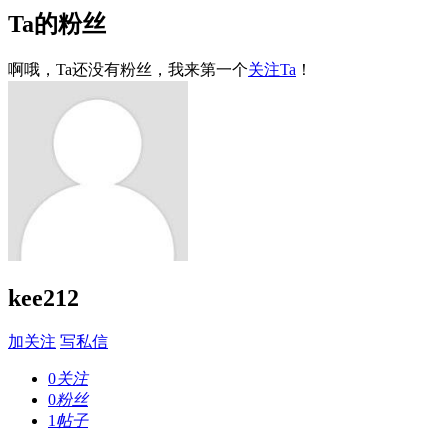
Ta的粉丝
啊哦，Ta还没有粉丝，我来第一个
关注Ta
！
kee212
加关注
写私信
0
关注
0
粉丝
1
帖子