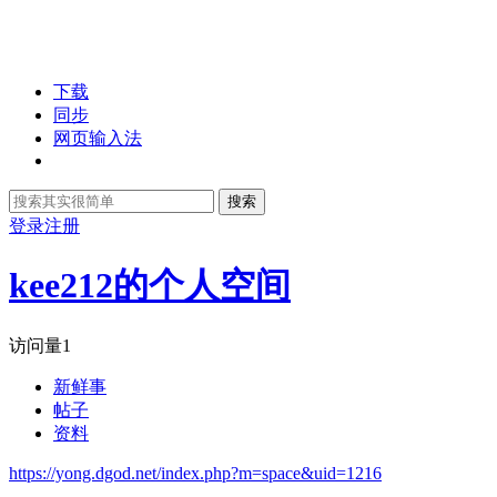
下载
同步
网页输入法
搜索
登录
注册
kee212的个人空间
访问量
1
新鲜事
帖子
资料
https://yong.dgod.net/index.php?m=space&uid=1216