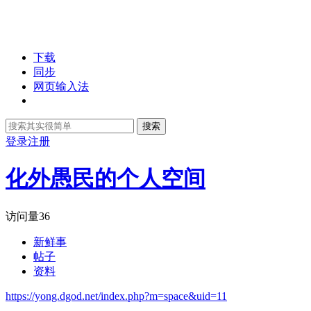
下载
同步
网页输入法
搜索
登录
注册
化外愚民的个人空间
访问量
36
新鲜事
帖子
资料
https://yong.dgod.net/index.php?m=space&uid=11