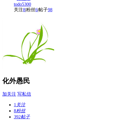
todo5300
关注
8
|
粉丝
6
|
帖子
98
化外愚民
加关注
写私信
1
关注
8
粉丝
392
帖子