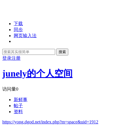
下载
同步
网页输入法
搜索
登录
注册
junely的个人空间
访问量
0
新鲜事
帖子
资料
https://yong.dgod.net/index.php?m=space&uid=1912