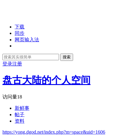
下载
同步
网页输入法
搜索
登录
注册
盘古大陆的个人空间
访问量
18
新鲜事
帖子
资料
https://yong.dgod.net/index.php?m=space&uid=1606