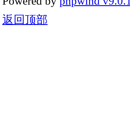
Powered by
phpwind v9.0.
返回顶部