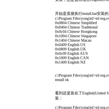
开始是直接执行install.ba
c:\Program Files\yong\tsf>tsf-reg.ex
0x0804 Chinese Simplified
0x0404 Chinese Traditional
0x0c04 Chinese Hongkong
0x1004 Chinese Singapore
0x1404 Chinese Macau
0x0409 English US
0x0809 English UK
0x0c09 English AUS
0x1009 English CAN
0x1409 English NZ
c:\Program Files\yong\tsf>tsf-reg.e
install ok
看到还是装在了English(Unit
装：
c:\Program Files\yong\tsf>tsf-reg.e