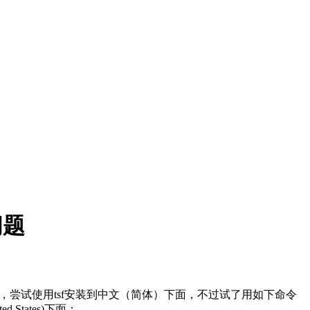
问题
o SP1，尝试使用tsf安装到中文（简体）下面，不过试了用如下命令
d States)下面：