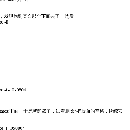
t安装的，发现跑到英文那个下面去了，然后：
e -ll
xe -i -l 0x0804
ed States)下面，于是就卸载了，试着删除“-l”后面的空格，继续安
xe -i -l0x0804