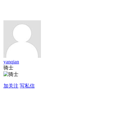
yanqian
骑士
加关注
写私信