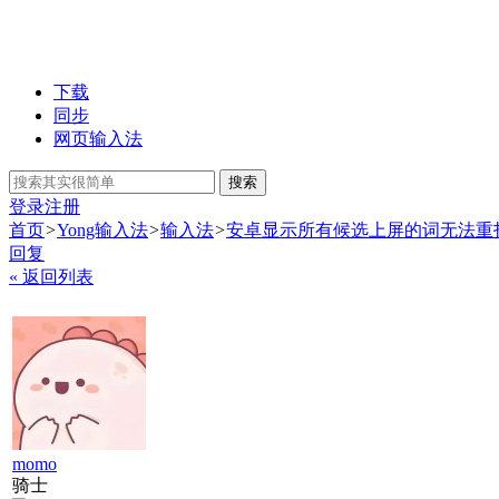
下载
同步
网页输入法
搜索
登录
注册
首页
>
Yong输入法
>
输入法
>
安卓显示所有候选上屏的词无法重
回复
« 返回列表
momo
骑士