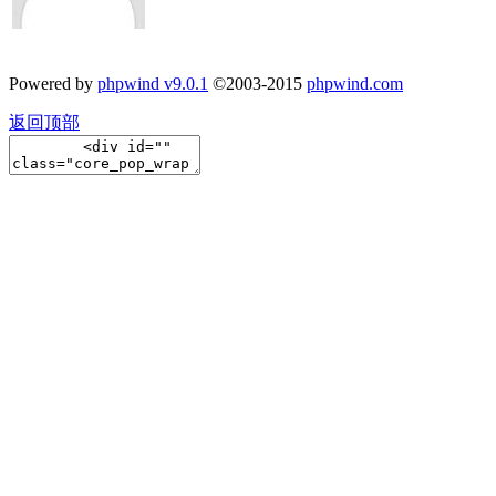
Powered by
phpwind v9.0.1
©2003-2015
phpwind.com
返回顶部