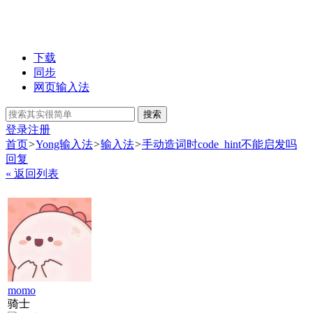
下载
同步
网页输入法
搜索
登录
注册
首页
>
Yong输入法
>
输入法
>
手动造词时code_hint不能启发吗
回复
« 返回列表
momo
骑士