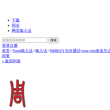
下载
同步
网页输入法
搜索
登录
注册
首页
>
Yong输入法
>
输入法
>
$IMKEY允许通过yong-vim发送
回复
« 返回列表