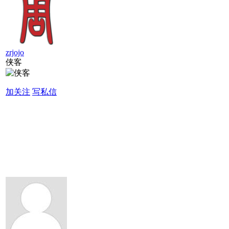
zrjojo
侠客
加关注
写私信