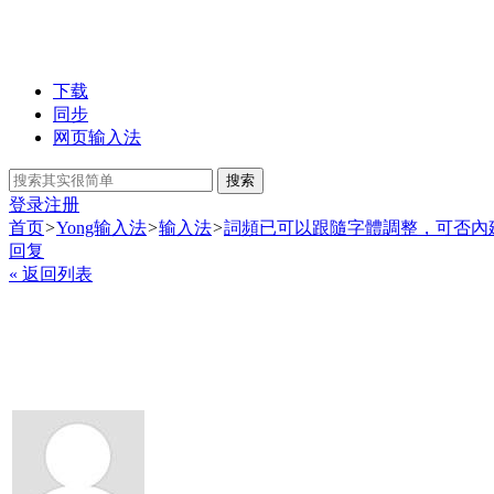
下载
同步
网页输入法
搜索
登录
注册
首页
>
Yong输入法
>
输入法
>
詞頻已可以跟隨字體調整，可否內
回复
« 返回列表