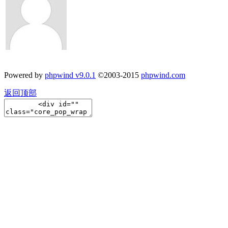
Powered by
phpwind v9.0.1
©2003-2015
phpwind.com
返回顶部