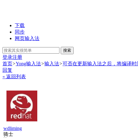
下载
同步
网页输入法
搜索
登录
注册
首页
>
Yong输入法
>
输入法
>
可否在更新输入法之后，将编译时
回复
« 返回列表
wdliming
骑士