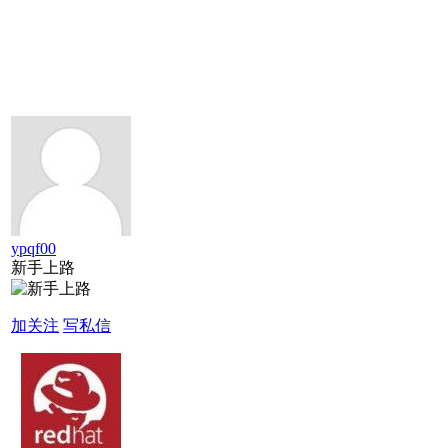
ypqf00
新手上路
加关注
写私信