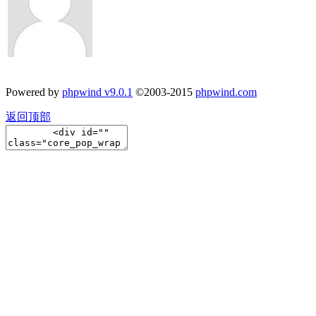
Powered by
phpwind v9.0.1
©2003-2015
phpwind.com
返回顶部