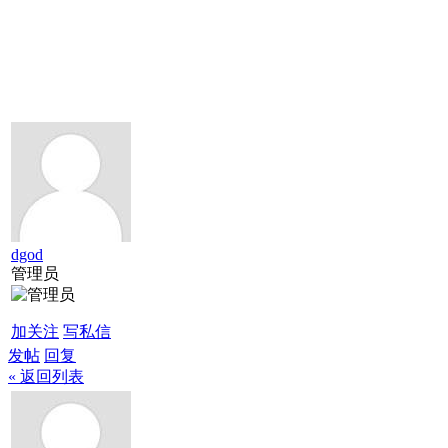
dgod
管理员
加关注
写私信
发帖
回复
« 返回列表