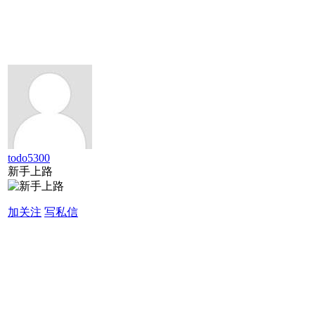
todo5300
新手上路
加关注
写私信