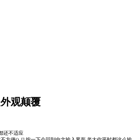
是外观颠覆
在都还不适应
方便(), [] 按一下会回到中文输入界面.老大你平时都这么输