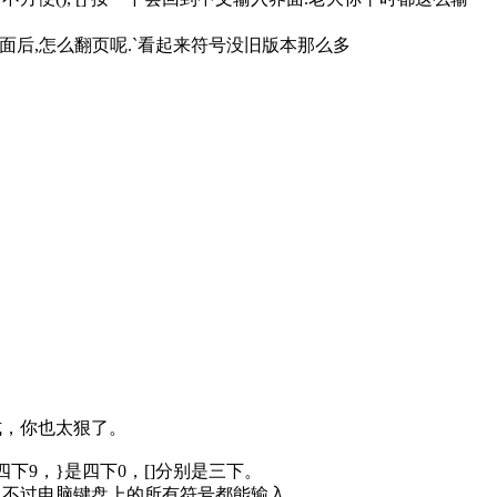
面后,怎么翻页呢.`看起来符号没旧版本那么多
式，你也太狠了。
下9，}是四下0，[]分别是三下。
，不过电脑键盘上的所有符号都能输入。