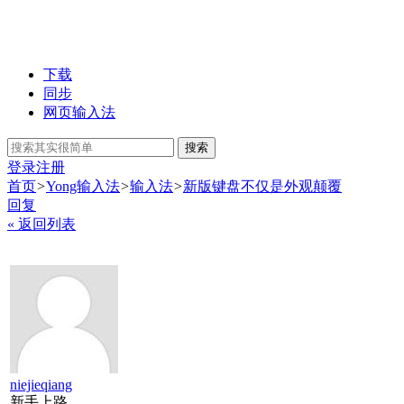
下载
同步
网页输入法
搜索
登录
注册
首页
>
Yong输入法
>
输入法
>
新版键盘不仅是外观颠覆
回复
« 返回列表
niejieqiang
新手上路