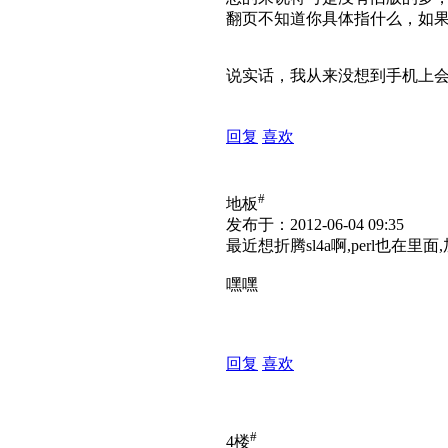
翻页不知道你具体指什么，如
说实话，我从来没想到手机上
回复
喜欢
#
地板
发布于：2012-06-04 09:35
最近想折腾sl4a啊,perl也在里
嘿嘿
回复
喜欢
#
4楼