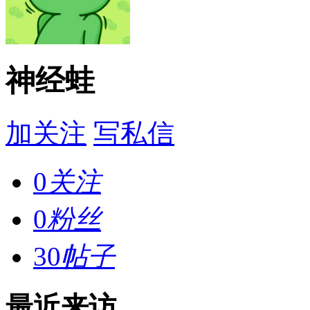
神经蛙
加关注
写私信
0
关注
0
粉丝
30
帖子
最近来访