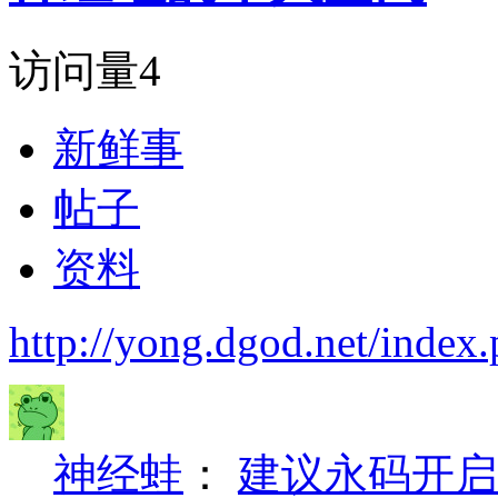
访问量
4
新鲜事
帖子
资料
http://yong.dgod.net/ind
神经蛙
：
建议永码开启a