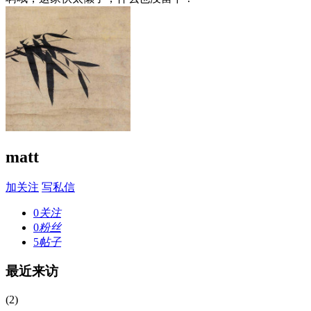
matt
加关注
写私信
0
关注
0
粉丝
5
帖子
最近来访
(2)