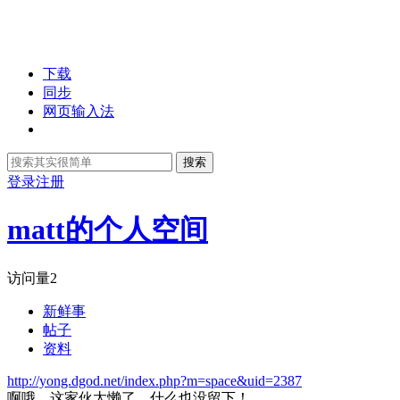
下载
同步
网页输入法
搜索
登录
注册
matt的个人空间
访问量
2
新鲜事
帖子
资料
http://yong.dgod.net/index.php?m=space&uid=2387
啊哦，这家伙太懒了，什么也没留下！