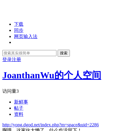
下载
同步
网页输入法
搜索
登录
注册
JoanthanWu的个人空间
访问量
3
新鲜事
帖子
资料
http://yong.dgod.net/index.php?m=space&uid=2286
啊哦，这家伙太懒了，什么也没留下！