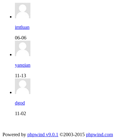
imtluan
06-06
yanqian
11-13
dgod
11-02
Powered by
phpwind v9.0.1
©2003-2015
phpwind.com