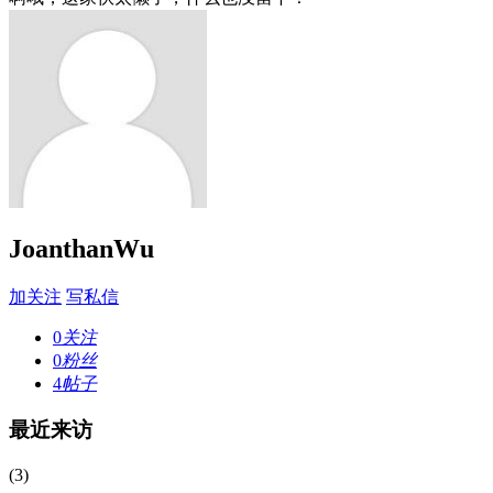
JoanthanWu
加关注
写私信
0
关注
0
粉丝
4
帖子
最近来访
(3)