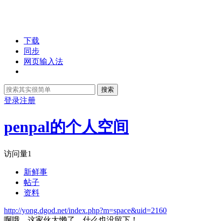
下载
同步
网页输入法
搜索
登录
注册
penpal的个人空间
访问量
1
新鲜事
帖子
资料
http://yong.dgod.net/index.php?m=space&uid=2160
啊哦，这家伙太懒了，什么也没留下！