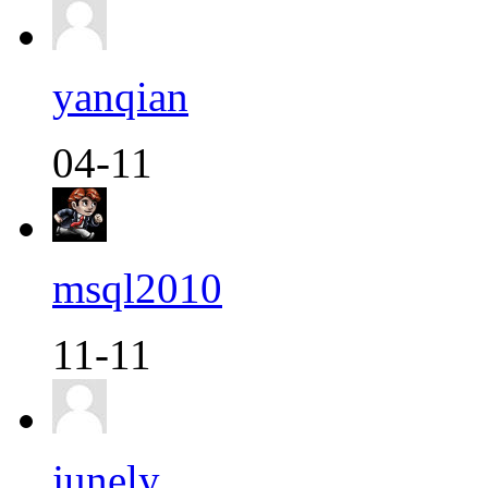
yanqian
04-11
msql2010
11-11
junely