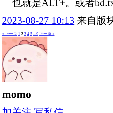
也就是ALT+。或者bd.t
2023-08-27 10:13
来自版块
« 上一页
1
2
3
4
5
...9
下一页 »
momo
加关注
写私信