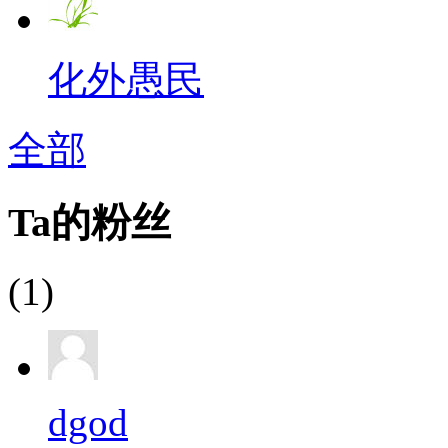
化外愚民
全部
Ta的粉丝
(1)
dgod