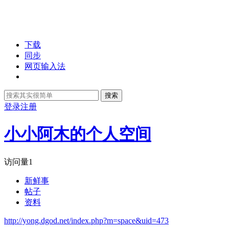
下载
同步
网页输入法
搜索
登录
注册
小小阿木的个人空间
访问量
1
新鲜事
帖子
资料
http://yong.dgod.net/index.php?m=space&uid=473