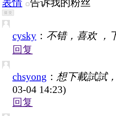
表情
告诉我的粉丝
提 交
cysky
：
不错，喜欢 ，
回复
chsyong
：
想下載試試，但s
03-04 14:23)
回复