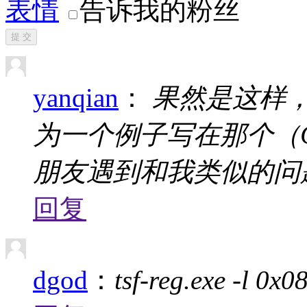
表情
告诉我的粉丝
提 交
yanqian
：
果然是这样，
为一个例子写在那个（
朋友遇到和我类似的问
回复
dgod
：
tsf-reg.exe -l 0x0