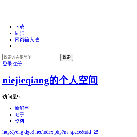
下载
同步
网页输入法
搜索
登录
注册
niejieqiang的个人空间
访问量
9
新鲜事
帖子
资料
http://yong.dgod.net/index.php?m=space&uid=25