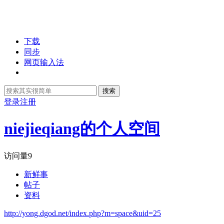
下载
同步
网页输入法
搜索
登录
注册
niejieqiang的个人空间
访问量
9
新鲜事
帖子
资料
http://yong.dgod.net/index.php?m=space&uid=25