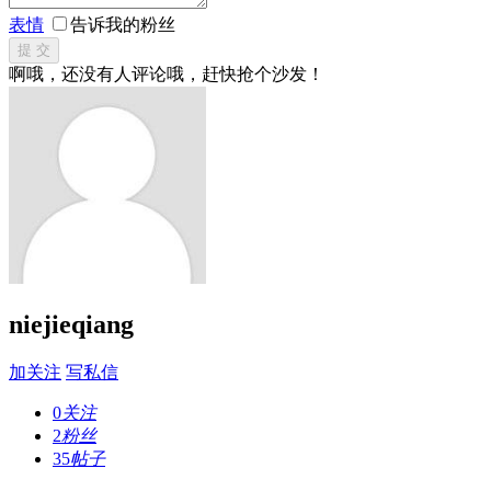
表情
告诉我的粉丝
提 交
啊哦，还没有人评论哦，赶快抢个沙发！
niejieqiang
加关注
写私信
0
关注
2
粉丝
35
帖子