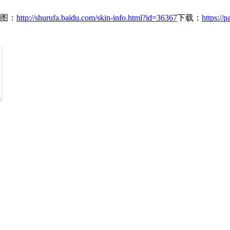
图：
http://shurufa.baidu.com/skin-info.html?id=36367
下载：
https://