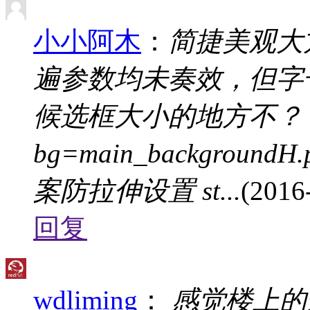
小小阿木
：
简捷美观大
遍参数均未奏效，但字
候选框大小的地方不？ #候
bg=main_backgroundH.p
案防拉伸设置 st...
(2016
回复
wdliming
：
感觉楼上的