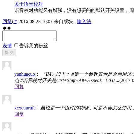
关于语音校对
语音校对功能又有增强，没有想要的的默认开关设置，周
回复
(
4
)
2016-08-28 16:07
来自版块 -
输入法
◆
◆
表情
告诉我的粉丝
提 交
yanhuacuo
：
『IM』段下： #第一个参数表示是否启用这
点 #语音校对开关是Ctrl+Shift+Alt+S speak=1 0 0 ...
(2017-0
回复
xcxcuurufa
：
虽说是一个很好的功能，可是不会怎么使用
回复