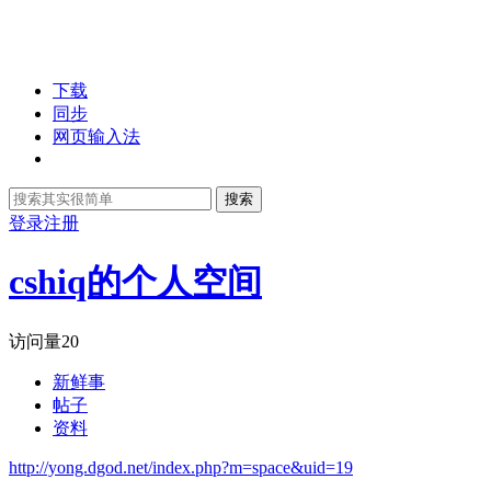
下载
同步
网页输入法
搜索
登录
注册
cshiq的个人空间
访问量
20
新鲜事
帖子
资料
http://yong.dgod.net/index.php?m=space&uid=19