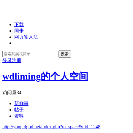
下载
同步
网页输入法
搜索
登录
注册
wdliming的个人空间
访问量
34
新鲜事
帖子
资料
http://yong.dgod.net/index.php?m=space&uid=1248