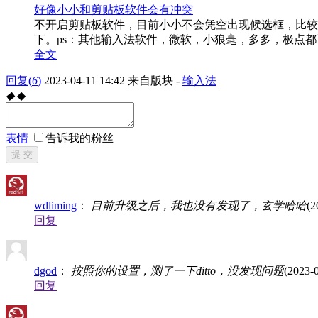
好像小小和剪贴板软件会有冲突
不开启剪贴板软件，目前小小不会凭空出现候选框，比较稳定，
下。ps：其他输入法软件，微软，小狼毫，多多，极点都
全文
回复
(
6
)
2023-04-11 14:42
来自版块 -
输入法
◆
◆
表情
告诉我的粉丝
提 交
wdliming
：
目前升级之后，我也没有发现了，玄学哈哈
(2
回复
dgod
：
按照你的设置，测了一下ditto，没发现问题
(2023-
回复